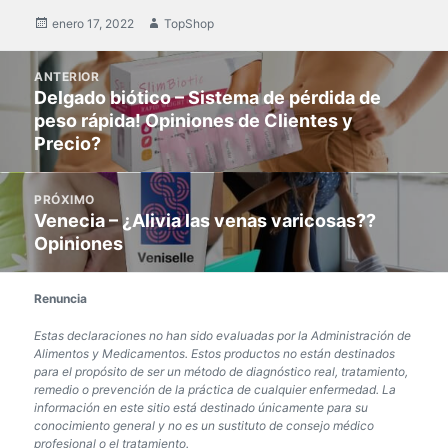
Publicado
enero 17, 2022
Autor
TopShop
en
Mensaje
ANTERIOR
de
Delgado biótico – Sistema de pérdida de
Publicación
navegación
peso rápida! Opiniones de Clientes y
anterior:
Precio?
PRÓXIMO
Venecia – ¿Alivia las venas varicosas??
Siguiente
Opiniones
post:
Renuncia
Estas declaraciones no han sido evaluadas por la Administración de
Alimentos y Medicamentos. Estos productos no están destinados
para el propósito de ser un método de diagnóstico real, tratamiento,
remedio o prevención de la práctica de cualquier enfermedad. La
información en este sitio está destinado únicamente para su
conocimiento general y no es un sustituto de consejo médico
profesional o el tratamiento.