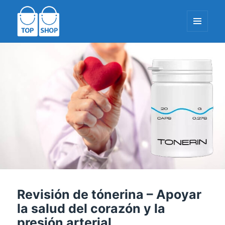
MENÚ
Y
REPRODUCT
TopShop-EU.com
Revisión de tónerina – Apoyar
la salud del corazón y la
presión arterial