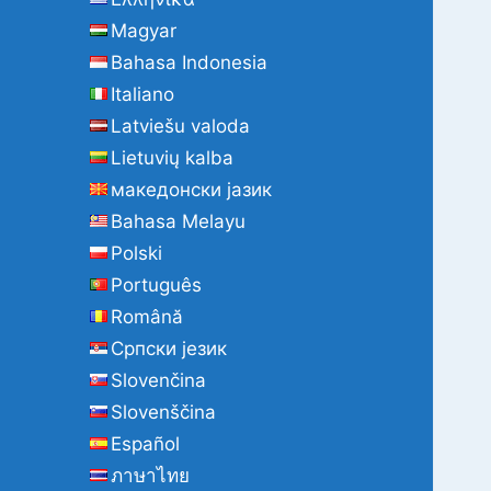
Magyar
Bahasa Indonesia
Italiano
Latviešu valoda
Lietuvių kalba
македонски јазик
Bahasa Melayu
Polski
Português
Română
Cрпски језик
Slovenčina
Slovenščina
Español
ภาษาไทย