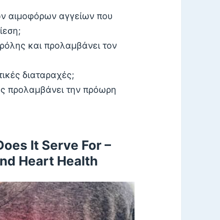
ν αιμοφόρων αγγείων που
ίεση;
ερόλης και προλαμβάνει τον
ικές διαταραχές;
σης προλαμβάνει την πρόωρη
oes It Serve For
–
nd Heart Health