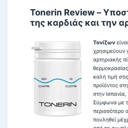
Tonerin Review – Υποσ
της καρδιάς και την α
Τονίζων
είνα
χρησιμεύουν 
αρτηριακής π
θερμοκρασίας.
καλή τιμή στι
προϊόντος στη
στην Ισπανία,
Σύμφωνα με τ
περισσότερο 
πουληθεί μέχρ