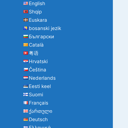
English
α
Shqip
:
Euskara
bosanski jezik
Български
Català
粤语
Hrvatski
Čeština
Nederlands
Eesti keel
Suomi
Français
ქართული
Deutsch
Ελληνικά