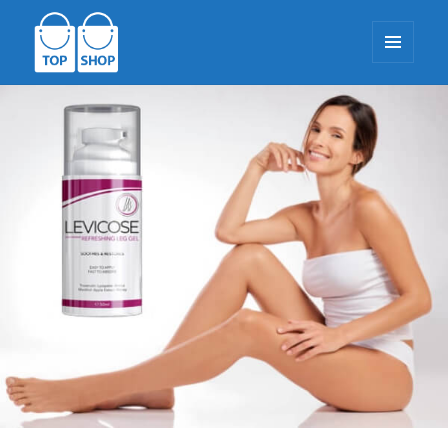
MENI I
WIDGETI
TopShop-EU.com