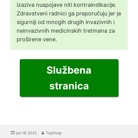
izaziva nuspojave niti kontraindikacije.
Zdravstveni radnici ga preporučuju jer je
sigurniji od mnogih drugih invazivnih i
neinvazivnih medicinskih tretmana za
proširene vene.
Službena
stranica
Postavljeno
juli 18, 2022
Autor
TopShop