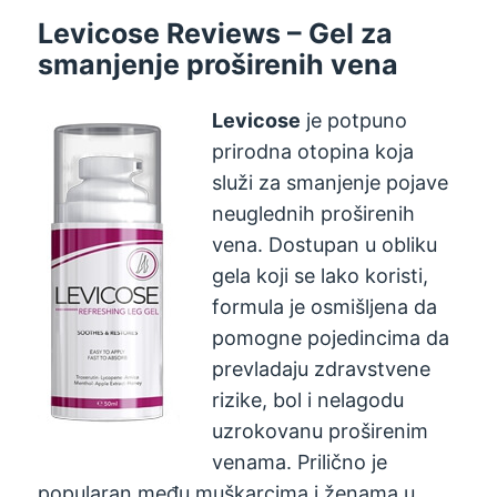
Levicose Reviews – Gel za
smanjenje proširenih vena
Levicose
je potpuno
prirodna otopina koja
služi za smanjenje pojave
neuglednih proširenih
vena. Dostupan u obliku
gela koji se lako koristi,
formula je osmišljena da
pomogne pojedincima da
prevladaju zdravstvene
rizike, bol i nelagodu
uzrokovanu proširenim
venama. Prilično je
popularan među muškarcima i ženama u