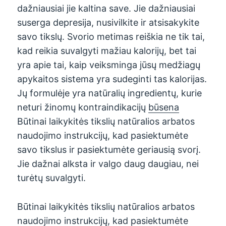
dažniausiai jie kaltina save. Jie dažniausiai
suserga depresija, nusivilkite ir atsisakykite
savo tikslų. Svorio metimas reiškia ne tik tai,
kad reikia suvalgyti mažiau kalorijų, bet tai
yra apie tai, kaip veiksminga jūsų medžiagų
apykaitos sistema yra sudeginti tas kalorijas.
Jų formulėje yra natūralių ingredientų, kurie
neturi žinomų kontraindikacijų
būsena
Būtinai laikykitės tikslių natūralios arbatos
naudojimo instrukcijų, kad pasiektumėte
savo tikslus ir pasiektumėte geriausią svorį.
Jie dažnai alksta ir valgo daug daugiau, nei
turėtų suvalgyti.
Būtinai laikykitės tikslių natūralios arbatos
naudojimo instrukcijų, kad pasiektumėte