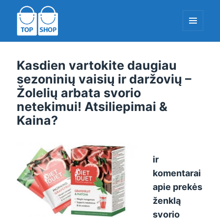
MENIU
IR
RAŠTAI
TopShop-EU.com
Kasdien vartokite daugiau
sezoninių vaisių ir daržovių –
Žolelių arbata svorio
netekimui! Atsiliepimai &
Kaina?
ir
komentarai
apie prekės
ženklą
svorio