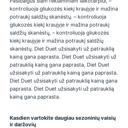
Pasibaigus šiam reklaminiam laikotarpiui, –
kontroliuoja gliukozės kiekį kraujyje ir mažina
potraukį saldžių skanėstų. – kontroliuoja
gliukozės kiekį kraujyje ir mažina potraukį
saldžių skanėstų, – kontroliuoja gliukozės
kiekį kraujyje ir mažina potraukį saldžių
skanėstų. Diet Duet užsisakyti už patrauklią
kainą gana paprasta. Diet Duet užsisakyti už
patrauklią kainą gana paprasta, Diet Duet
užsisakyti už patrauklią kainą gana paprasta.
Diet Duet užsisakyti už patrauklią kainą gana
paprasta. Diet Duet užsisakyti už patrauklią
kainą gana paprasta.
Kasdien vartokite daugiau sezoninių vaisių
ir daržovių