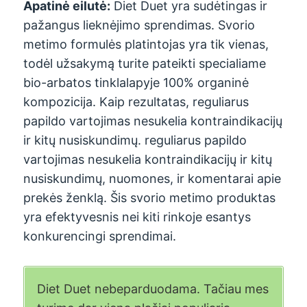
Apatinė eilutė:
Diet Duet yra sudėtingas ir
pažangus lieknėjimo sprendimas. Svorio
metimo formulės platintojas yra tik vienas,
todėl užsakymą turite pateikti specialiame
bio-arbatos tinklalapyje 100% organinė
kompozicija. Kaip rezultatas, reguliarus
papildo vartojimas nesukelia kontraindikacijų
ir kitų nusiskundimų. reguliarus papildo
vartojimas nesukelia kontraindikacijų ir kitų
nusiskundimų, nuomones, ir komentarai apie
prekės ženklą. Šis svorio metimo produktas
yra efektyvesnis nei kiti rinkoje esantys
konkurencingi sprendimai.
Diet Duet nebeparduodama. Tačiau mes