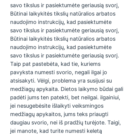
savo tikslus ir pasiektumėte geriausią svorį,
Būtinai laikykitės tikslių natūralios arbatos
naudojimo instrukcijų, kad pasiektumėte
savo tikslus ir pasiektumėte geriausią svorį,
Būtinai laikykitės tikslių natūralios arbatos
naudojimo instrukcijų, kad pasiektumėte
savo tikslus ir pasiektumėte geriausią svorį.
Taip pat pastebėta, kad tie, kuriems
pavyksta numesti svorio, negali ilgai jo
atsisakyti. Vėlgi, problema yra susijusi su
medžiagų apykaita. Dietos laikymo būdai gali
padėti jums ten patekti, bet neilgai. ilgainiui,
jei nesugebėsite išlaikyti veiksmingos
medžiagų apykaitos, jums teks priaugti
daugiau svorio, nei iš pradžių turėjote. Taigi,
jei manote, kad turite numesti keletą