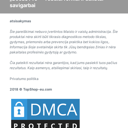
savigarbai
pranešimas:
atsisakymas
Šie pareiškimai nebuvo įvertintos Maisto ir vaistų administracija. Šie
produktai nėra skirti būti tikrasis diagnostikos metodo tikslas,
gydymas, priemonės arba prevencija praktika bet kokios ligos,.
Informacija šioje svetainėje skirta tik Jūsų bendrąsias žinias ir nėra
pakaitalas profesinės gydytoją ar gydymo.
Čia pateikti rezultatai nėra garantijos, kad jums pasiekti tuos pačius
rezultatus. Kaip asmenys, atsiliepimai skiriasi, taip ir rezultatų.
Privatumo politika
2018 © TopShop-eu.com