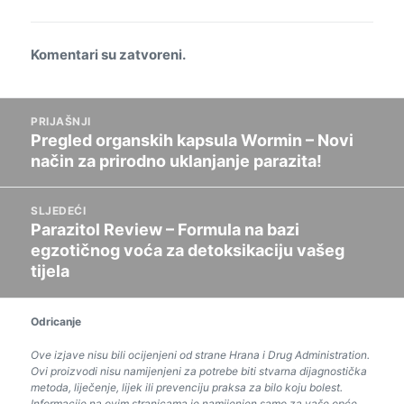
Komentari su zatvoreni.
Post
PRIJAŠNJI
navigacija
Pregled organskih kapsula Wormin – Novi
Prethodni
način za prirodno uklanjanje parazita!
post:
SLJEDEĆI
Parazitol Review – Formula na bazi
Slijedeći
egzotičnog voća za detoksikaciju vašeg
post:
tijela
Odricanje
Ove izjave nisu bili ocijenjeni od strane Hrana i Drug Administration.
Ovi proizvodi nisu namijenjeni za potrebe biti stvarna dijagnostička
metoda, liječenje, lijek ili prevenciju praksa za bilo koju bolest.
Informacije na ovim stranicama je namijenjen samo za vaše opće