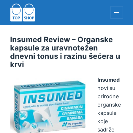
IZBORNIK
I
WIDGETE
TopShop-EU.com
Insumed Review – Organske
kapsule za uravnotežen
dnevni tonus i razinu šećera u
krvi
Insumed
novi su
prirodne
organske
kapsule
koje
sadrže