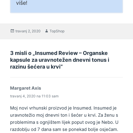
više!
Objavljeno
travanj 2, 2020
Autor
TopShop
3 misli o „Insumed Review – Organske
kapsule za uravnotežen dnevni tonus i
razinu šećera u krvi”
Margaret Axis
kaže:
travanj 4, 2020 na 11:03 sam
Moj novi vrhunski proizvod je Insumed. Insumed je
uravnotežio moj dnevni ton i šećer u krvi. Za ženu s
problemima s ognjištem lijek poput ovog je Nebo. U
razdoblju od 7 dana sam se ponekad bolje osjećam.