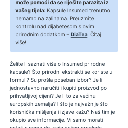
može pomoći da se riješite parazita iz
vašeg tijela:
Kapsule Insumed trenutno
nemamo na zalihama. Preuzmite
kontrolu nad dijabetesom s ovim
prirodnim dodatkom –
DiaTea
. Čitaj
više!
Želite li saznati više o Insumed prirodne
kapsule? Što prirodni ekstrakti se koriste u
formuli? Su prošla poseban izbor? Je li
jednostavno naručiti i kupiti proizvod po
prihvatljivoj cijeni? Je li to za većinu
europskih zemalja? I što je najvažnije što
korisnička mišljenja i izjave kažu? Naš tim je
okupio sve informacije. Vi samo morati
ostati s nama do kraja našeg pregleda