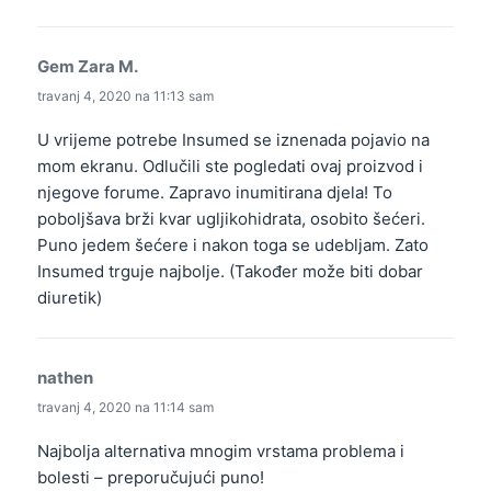
Gem Zara M.
kaže:
travanj 4, 2020 na 11:13 sam
U vrijeme potrebe Insumed se iznenada pojavio na
mom ekranu. Odlučili ste pogledati ovaj proizvod i
njegove forume. Zapravo inumitirana djela! To
poboljšava brži kvar ugljikohidrata, osobito šećeri.
Puno jedem šećere i nakon toga se udebljam. Zato
Insumed trguje najbolje. (Također može biti dobar
diuretik)
nathen
kaže:
travanj 4, 2020 na 11:14 sam
Najbolja alternativa mnogim vrstama problema i
bolesti – preporučujući puno!