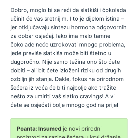
Dobro, moglo bi se reći da slatkiši i čokolada
učinit će vas sretnijim. I to je dijelom istina –
jer otključavaju sintezu hormona odgovornih
za dobar osjećaj. Iako ima malo tamne
čokolade neće uzrokovati mnogo problema,
jede previše slatkiša može biti štetno u
dugoročno. Nije samo težina ono što ćete
dobiti – ali bit ćete izloženi riziku od drugih
ozbiljnijih stanja. Dakle, fokus na prirodnom
šećera iz voća će biti najbolje ako tražite
nešto za umiriti vaš slatko cravings! A vi
ćete se osjećati bolje mnogo godina prije!
Poanta: Insumed
je novi prirodni
proizvod za razine šećera u krvi držanje