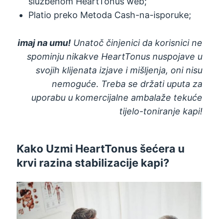
službenom HeartTonus web;
Platio preko Metoda Cash-na-isporuke;
imaj na umu!
Unatoč činjenici da korisnici ne
spominju nikakve HeartTonus nuspojave u
svojih klijenata izjave i mišljenja, oni nisu
nemoguće. Treba se držati uputa za
uporabu u komercijalne ambalaže tekuće
tijelo-toniranje kapi!
Kako Uzmi HeartTonus šećera u
krvi razina stabilizacije kapi?