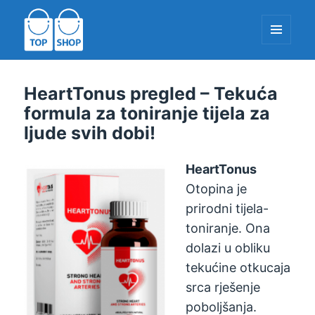
IZBORNIK
I
WIDGETE
TopShop-EU.com
HeartTonus pregled – Tekuća
formula za toniranje tijela za
ljude svih dobi!
HeartTonus
Otopina je
prirodni tijela-
toniranje. Ona
dolazi u obliku
tekućine otkucaja
srca rješenje
poboljšanja.