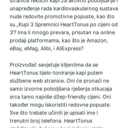
stranice tekućih kapi za aktivno poboljšanje i
unapređenje rada kardiovaskularnog sustava
nude redovite promotivne popuste, kao što
su „Kupi 3 Spremnici HeartTonus po cijeni od
3’? Ima li mnogo prevara, prisutan na online
prodaji platformama, kao što je Amazon,
eBay, eMag, Alibi, i AliExpress?
Proizvođač savjetuje klijentima da se
HeartTonus tijelo-toniranje kapi putem
službene web stranice. Oni će pronaći ne
samo izvorne poboljšana rješenja otkucaja
srca tamo najviše džep-friendly cijeni. Oni
također mogu iskoristiti redovne popuste.
Sve što trebate učiniti je upisati ime i
trenutni broj telefona. HeartTonus