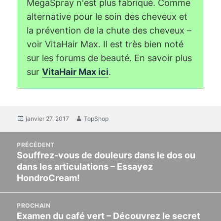
MegaSpray n'est plus fabriqué. Comme
alternative pour le soin des cheveux et
la prévention de la chute des cheveux –
voir VitaHair Max. Il est très bien noté
sur les forums de beauté. En savoir plus
sur
VitaHair Max ici
.
Posté
janvier 27, 2017
Auteur
TopShop
sur
post
PRÉCÉDENT
navigation
Souffrez-vous de douleurs dans le dos ou
Post
dans les articulations – Essayez
précédent:
HondroCream!
PROCHAIN
Examen du café vert – Découvrez le secret
Article