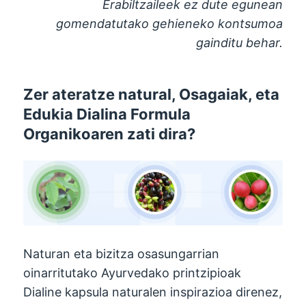
Erabiltzaileek ez dute egunean
gomendatutako gehieneko kontsumoa
gainditu behar.
Zer ateratze natural, Osagaiak, eta
Edukia Dialina Formula
Organikoaren zati dira?
Naturan eta bizitza osasungarrian
oinarritutako Ayurvedako printzipioak
Dialine kapsula naturalen inspirazioa direnez,