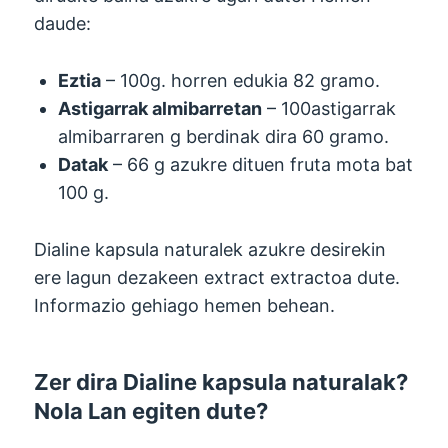
daude:
Eztia
– 100g. horren edukia 82 gramo.
Astigarrak almibarretan
– 100astigarrak
almibarraren g berdinak dira 60 gramo.
Datak
– 66 g azukre dituen fruta mota bat
100 g.
Dialine kapsula naturalek azukre desirekin
ere lagun dezakeen extract extractoa dute.
Informazio gehiago hemen behean.
Zer dira Dialine kapsula naturalak?
Nola Lan egiten dute?