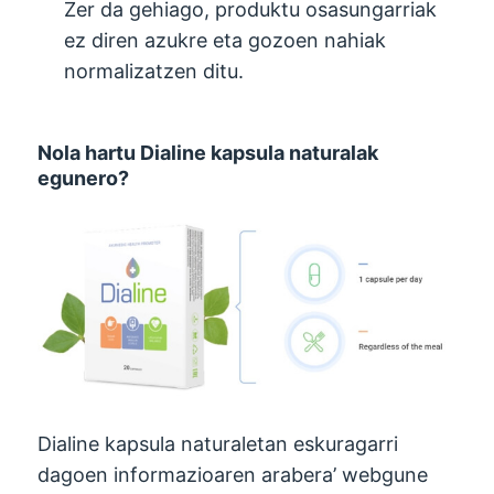
Zer da gehiago, produktu osasungarriak
ez diren azukre eta gozoen nahiak
normalizatzen ditu.
Nola hartu Dialine kapsula naturalak
egunero?
Dialine kapsula naturaletan eskuragarri
dagoen informazioaren arabera’ webgune