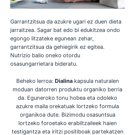
Garrantzitsua da azukre ugari ez duen dieta
jarraitzea. Sagar bat edo bi edukitzea ondo
egongo litzateke egunean zehar,
garrantzitsua da gehiegirik ez egitea.
Nutrizio balio oneko otordu
osasungarrietara bideratu.
Beheko lerroa:
Dialina
kapsula naturalen
moduan datorren produktu organiko berria
da. Eguneroko tonu hobea eta odoleko
azukre maila orekatuak lortzeko formula
organikoa dute. Bizimodu osasuntsua
lortzeko foroetako erabiltzaileek haien
testigantza eta iritzi positiboak partekatzen