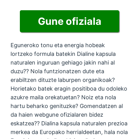
Gune ofiziala
Eguneroko tonu eta energia hobeak
lortzeko formula batekin Dialine kapsula
naturalen inguruan gehiago jakin nahi al
duzu?? Nola funtzionatzen dute eta
erabiltzen dituzte laburpen organikoak?
Horietako batek eragin positiboa du odoleko
azukre maila orekatuetan? Noiz eta nola
hartu beharko genituzke? Gomendatzen al
da haien webgune ofizialaren bidez
eskatzea?? Dialina kapsula naturalen prezioa
merkea da Europako herrialdeetan, hala nola