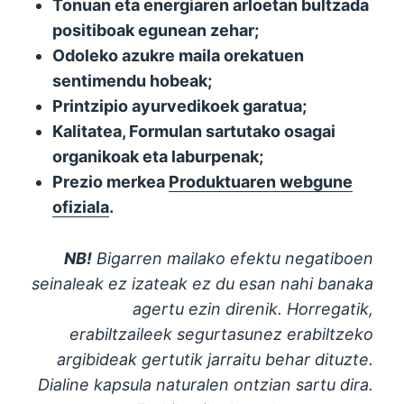
Tonuan eta energiaren arloetan bultzada
positiboak egunean zehar;
Odoleko azukre maila orekatuen
sentimendu hobeak;
Printzipio ayurvedikoek garatua;
Kalitatea, Formulan sartutako osagai
organikoak eta laburpenak;
Prezio merkea
Produktuaren webgune
ofiziala
.
NB!
Bigarren mailako efektu negatiboen
seinaleak ez izateak ez du esan nahi banaka
agertu ezin direnik. Horregatik,
erabiltzaileek segurtasunez erabiltzeko
argibideak gertutik jarraitu behar dituzte.
Dialine kapsula naturalen ontzian sartu dira.