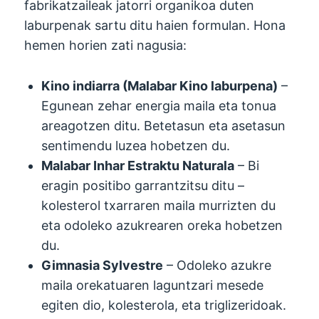
fabrikatzaileak jatorri organikoa duten
laburpenak sartu ditu haien formulan. Hona
hemen horien zati nagusia:
Kino indiarra (Malabar Kino laburpena)
–
Egunean zehar energia maila eta tonua
areagotzen ditu. Betetasun eta asetasun
sentimendu luzea hobetzen du.
Malabar Inhar Estraktu Naturala
– Bi
eragin positibo garrantzitsu ditu –
kolesterol txarraren maila murrizten du
eta odoleko azukrearen oreka hobetzen
du.
Gimnasia Sylvestre
– Odoleko azukre
maila orekatuaren laguntzari mesede
egiten dio, kolesterola, eta triglizeridoak.