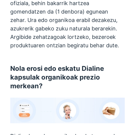
ofiziala, behin bakarrik hartzea
gomendatzen da (1 denbora) egunean
zehar. Ura edo organikoa erabil dezakezu,
azukrerik gabeko zuku naturala berarekin.
Argibide zehatzagoak lortzeko, bezeroek
produktuaren ontzian begiratu behar dute.
Nola erosi edo eskatu Dialine
kapsulak organikoak prezio
merkean?