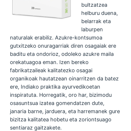
bultzatzea
helburu duena,
belarrak eta
laburpen
naturalak erabiliz. Azukre-kontsumoa
gutxitzeko onuragarriak diren osagaiak ere
baditu eta ondorioz, odoleko azukre maila
orekatuagoa eman. Izen bereko
fabrikatzaileak kalitatezko osagai
organikoak hautatzean oinarritzen da batez
ere, Indiako praktika ayurvedikoetan
inspiratuta. Horregatik, oro har, bizimodu
osasuntsua izatea gomendatzen dute,
janaria barne, jarduera, eta harremanek gure
bizitza kalitatea hobetu eta zoriontsuago
sentiaraz gaitzakete.