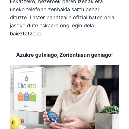
Eskatzeko, bezeroek beren izenak eta
uneko telefono zenbakia sartu behar
dituzte. Laster banatzaile ofizial baten deia
jasoko dute eskaera ongi egin dela
baieztatzeko.
Azukre gutxiago, Zoriontasun gehiago!