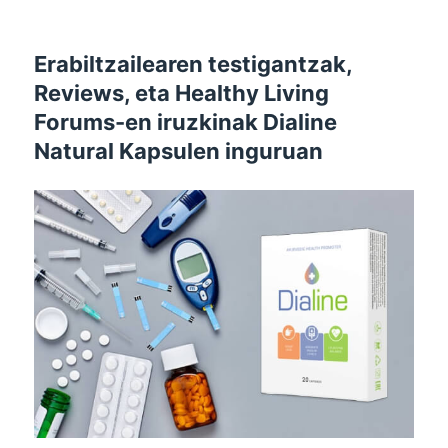
Erabiltzailearen testigantzak,
Reviews, eta Healthy Living
Forums-en iruzkinak Dialine
Natural Kapsulen inguruan