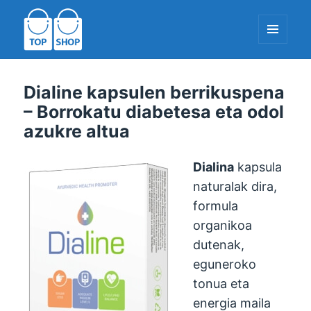
MENUA
ETA
WIDGETAK
TopShop-EU.com
Dialine kapsulen berrikuspena
– Borrokatu diabetesa eta odol
azukre altua
Dialina
kapsula
naturalak dira,
formula
organikoa
dutenak,
eguneroko
tonua eta
energia maila