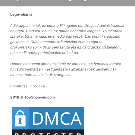
Lege-oharra
Adierazpen horiek ez dituzte Elikagaien eta Drogas Administrazioak
baloratu. Produktu hauek ez daude benetako diagnostiko metodoa
izateko, tratamendua, erremedio edo prebentzio praktika edozein
gaixotasun. Gune honetako informazioa zure ezagutza
orokorrerako soilik dago pentsatuta eta ez da ordezko tratamendu
edo medikuntza profesionalen ordezkoa.
Hemen erakusten diren emaitzak ez dira emaitza berdinak lortuko
dituzula bermatzen. Testigantzetan gizabanakoak desberdinak
direnez, horrela emaitzak izango dira.
Pribatutasun politika
2018 © TopShop-eu.com