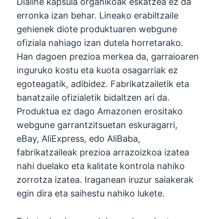
Dialine kapsula organikoak eskatzea ez da
erronka izan behar. Lineako erabiltzaile
gehienek diote produktuaren webgune
ofiziala nahiago izan dutela horretarako.
Han dagoen prezioa merkea da, garraioaren
inguruko kostu eta kuota osagarriak ez
egoteagatik, adibidez. Fabrikatzailetik eta
banatzaile ofizialetik bidaltzen ari da.
Produktua ez dago Amazonen erositako
webgune garrantzitsuetan eskuragarri,
eBay, AliExpress, edo AliBaba,
fabrikatzaileak prezioa arrazoizkoa izatea
nahi duelako eta kalitate kontrola nahiko
zorrotza izatea. Iraganean iruzur saiakerak
egin dira eta saihestu nahiko lukete.