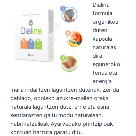
Dialina
formula
organikoa
duten
kapsula
naturalak
dira,
eguneroko
tonua eta
energia
maila indartzen laguntzen dutenak. Zer da
gehiago, odoleko azukre-mailen oreka
naturala laguntzen dute, erne eta esna
sentiarazten gaitu modu naturalean.
Fabrikatzaileak Ayurvedako printzipioak
kontuan hartuta garatu ditu.