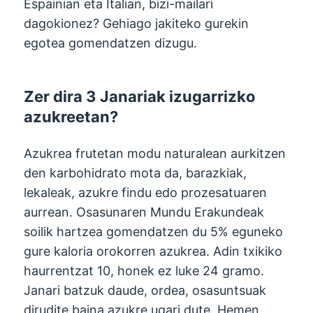
Espainian eta Italian, bizi-mailari
dagokionez? Gehiago jakiteko gurekin
egotea gomendatzen dizugu.
Zer dira 3 Janariak izugarrizko
azukreetan?
Azukrea frutetan modu naturalean aurkitzen
den karbohidrato mota da, barazkiak,
lekaleak, azukre findu edo prozesatuaren
aurrean. Osasunaren Mundu Erakundeak
soilik hartzea gomendatzen du 5% eguneko
gure kaloria orokorren azukrea. Adin txikiko
haurrentzat 10, honek ez luke 24 gramo.
Janari batzuk daude, ordea, osasuntsuak
dirudite baina azukre ugari dute. Hemen