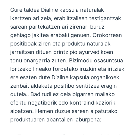
Gure taldea Dialine kapsula naturalak
ikertzen ari zela, erabiltzaileen testigantzak
sarean partekatzen ari zirenari buruz
gehiago jakitea erabaki genuen. Orokorrean
positiboak ziren eta produktu naturalak
jarraitzen dituen printzipio ayurvedikoen
tonu onargarria zuten. Bizimodu osasuntsua
lortzeko lineako foroetako iruzkin eta iritziek
ere esaten dute Dialine kapsula organikoek
zenbait aldaketa positibo sentitzea eragin
dutela.. Badirudi ez dela bigarren mailako
efektu negatiborik edo kontraindikaziorik
aipatzen. Hemen duzue sarean aipatutako
produktuaren abantailen laburpena: