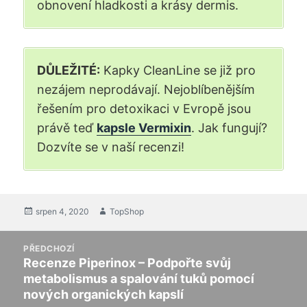
obnovení hladkosti a krásy dermis.
DŮLEŽITÉ:
Kapky CleanLine se již pro
nezájem neprodávají. Nejoblíbenějším
řešením pro detoxikaci v Evropě jsou
právě teď
kapsle Vermixin
. Jak fungují?
Dozvíte se v naší recenzi!
Vloženo
srpen 4, 2020
Autor
TopShop
na
příspěvek
PŘEDCHOZÍ
navigaci
Recenze Piperinox – Podpořte svůj
Předchozí
metabolismus a spalování tuků pomocí
příspěvek:
nových organických kapslí