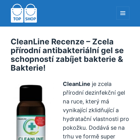
MENU
A
WIDGETY
TopShop-EU.com
CleanLine Recenze – Zcela
přírodní antibakteriální gel se
schopností zabíjet bakterie &
Bakterie!
CleanLine
je zcela
přírodní dezinfekční gel
na ruce, který má
vynikající zklidňující a
hydratační vlastnosti pro
pokožku. Dodává se na
trhu ve formě super