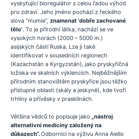
vyskytující bioregulátor s celou řadou výhod
pro zdraví. Jeho jméno pochází z řeckého
slova “mumie”,
znamenat ‘dobře zachované
tělo’
. To je přírodní látka, nachází se ve
vysokých horách (2000 – 5000 m.)
asijských částí Ruska. Lze ji také
identifikovat v sousedních regionech
(Kazachstán a Kyrgyzstán), jako pryskyřičná
ložiska ve skalních výklencích. Nejběžnějším
přírodním stanovištěm pryskyřice jsou těžko
přístupné oblasti (skály a jeskyně), kde tvoří
trhliny a přívěsky v prasklinách.
Většina vědců to popisuje jako
„nástroj
alternativní medicíny založený na
důkazech“.
Odborníci na výživu Anna Aiello