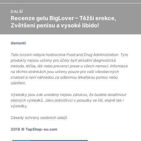
DALŠÍ
Recenze gelu BigLover – Těžší erekce,
Následující
Zvětšení penisu a vysoké libido!
příspěvek:
dementi
Tato tvrzení nebyla hodnocena Food and Drug Administration. Tyto
produkty nejsou určeny pro účely bytí aktuální diagnostická
metoda, léčba, lék nebo prevenci praxe u všech nemocí. Informace
na těchto stránkách jsou určeny pouze pro vaši všeobecných
znalostí a není náhradou za odbornou lékařskou pomoc nebo
ošetření.
Výsledky jsou zde uvedeny nejsou zárukou, že budete dosáhnout
stejných výsledků. Jako jednotlivci v posudky se liší, stejně tak i
výsledky.
Zásady ochrany osobních údajů
2018 © TopShop-eu.com