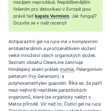
nezájem neprodává. Nejoblíbenějším
řešením pro detoxikaci v Evropě jsou
právě teď
kapsle Vermixin
. Jak fungují?
Dozvíte se v naší recenzi!
Antiparazitní gel na ruce má v komplexním
antibakteriálním a protizánětlivém složení
velké množství všech organických složek.
Seznam obsahu CleanLine zahrnuje
himálajský skalní prášek
mumie
, Pelargonium
peltatum (Ivy Geranium), a
polyhexamethylen guanidin. Říká se, že patří
mezi nejhorší nepřátele parazitických
organismů, které lze organicky nalézt v
Matce přírodě. Víc než to, Čisticí gel na ruce
CleanLine má dobrou cenu a stejně vysokou