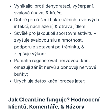
Vynikající proti dehydrataci, vyčerpání,
svalová únava, & křeče;
Dobré pro řešení bakteriálních a virových
infekcí, nachlazení, & otrava jídlem;
Skvělé pro jakoukoli sportovní aktivitu –
zvyšuje svalovou sílu a hmotnost,
podporuje zotavení po tréninku, &
zlepšuje výkon;
Pomáhá regenerovat nervovou tkáň,
omezují zánět nervů a obnovují nervové
buňky;
Urychluje detoxikační proces jater;
Jak CleanLine funguje? Hodnocení
klientů, Komentáře, & Názory